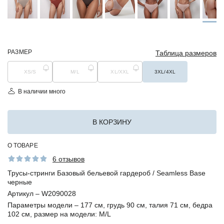
РАЗМЕР
Таблица размеров
XS/S
M/L
XL/XXL
3XL/4XL
В наличии много
В КОРЗИНУ
О ТОВАРЕ
6 отзывов
Трусы-стринги Базовый бельевой гардероб / Seamless Base
черные
Артикул –
W2090028
Параметры модели –
177 см, грудь 90 см, талия 71 см, бедра
102 см, размер на модели: M/L