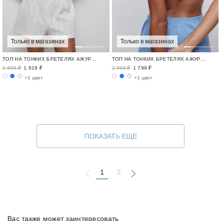
Только в магазинах
Только в магазинах
ТОП НА ТОНКИХ БРЕТЕЛЯХ АЖУРНЫЙ ХЛОПОК / POINTELLE
ТОП НА ТОНКИХ БРЕТЕЛЯХ АЖУРНЫЙ ХЛОПОК / POINTELLE
2 699 ₽
1 619 ₽
2 999 ₽
1 799 ₽
+1 цвет
+1 цвет
ПОКАЗАТЬ ЕЩЕ
1
2
Вас также может заинтересовать