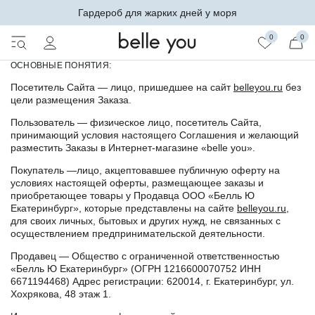
ПУБЛИЧНАЯ ОФЕРТА ИНТЕРНЕТ-МАГАЗИНА
Гардероб для жарких дней у моря
«BELLE YOU»
0
0
ОСНОВНЫЕ ПОНЯТИЯ:
Посетитель Сайта — лицо, пришедшее на сайт
belleyou.ru
без
цели размещения Заказа.
Пользователь — физическое лицо, посетитель Сайта,
принимающий условия настоящего Соглашения и желающий
разместить Заказы в Интернет-магазине «belle you».
Покупатель —лицо, акцептовавшее публичную оферту на
условиях настоящей оферты, размещающее заказы и
приобретающее товары у Продавца ООО «Белль Ю
Екатеринбург», которые представлены на сайте
belleyou.ru
,
для своих личных, бытовых и других нужд, не связанных с
осуществлением предпринимательской деятельности.
Продавец — Общество с ограниченной ответственностью
«Белль Ю Екатеринбург» (ОГРН 1216600070752 ИНН
6671194468) Адрес регистрации: 620014, г. Екатеринбург, ул.
Хохрякова, 48 этаж 1.