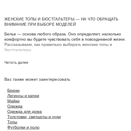
ЖЕНСКИЕ ТОПЫ И БЮСТГАЛЬТЕРЫ — НА ЧТО ОБРАЩАТЬ
ВНИМАНИЕ ПРИ ВЫБОРЕ МОДЕЛЕЙ
Белье — основа любого образа. Оно определяет, насколько
комфортно вы будете чувствовать себя в повседневной жизни.
Рассказываем, как правильно выбирать женские топы и
бюстгальтеры.
ВИДЫ ТОПОВ И БЮСТГАЛЬТЕРОВ
Топы и бюстгальтеры можно разделить на четыре вида:
- Комфортные модели, которые подходят под любую одежду
как базовый элемент — выполнены из мягких, эластичных
Вас также может заинтересовать
тканей, без лишних швов, косточек и декоративных деталей.
- Для особенных случаев — фактурный, изящный материал —
Брюки
сатин, сетка, кружево, нарядные элементы, пуш-ап.
Легинсы и капри
- Для спорта. Их задача — фиксировать грудь, обеспечивать
Майки
комфорт во время тренировки.
Одежда
- Купальные — должны быстро сохнуть, хорошо сохранять
Одежда для дома
цвет и форму, подчеркивать загар и задавать настроение.
Толстовки, свитшоты и худи
Топы
МАТЕРИАЛЫ И ОСОБЕННОСТИ ТКАНИ ТОПОВ И
Футболки и поло
БЮСТГАЛЬТЕРОВ