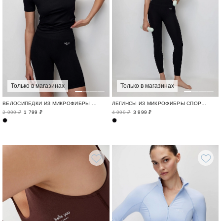
Только в магазинах
Только в магазинах
ВЕЛОСИПЕДКИ ИЗ МИКРОФИБРЫ СПОРТИВНАЯ БАЗА / SPORT BASE
ЛЕГИНСЫ ИЗ МИКРОФИБРЫ СПОРТИВНАЯ БАЗА / SPORT BASE
2 999 ₽
1 799 ₽
4 999 ₽
3 999 ₽