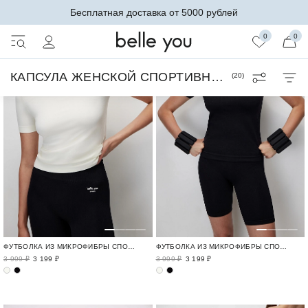
Бесплатная доставка от 5000 рублей
0
0
КАПСУЛА ЖЕНСКОЙ СПОРТИВНОЙ ОДЕЖДЫ SPORT BASE
(
20
)
ФУТБОЛКА ИЗ МИКРОФИБРЫ СПОРТИВНАЯ БАЗА / SPORT BASE
ФУТБОЛКА ИЗ МИКРОФИБРЫ СПОРТИВНАЯ БАЗА / SPORT BASE
3 999 ₽
3 199 ₽
3 999 ₽
3 199 ₽