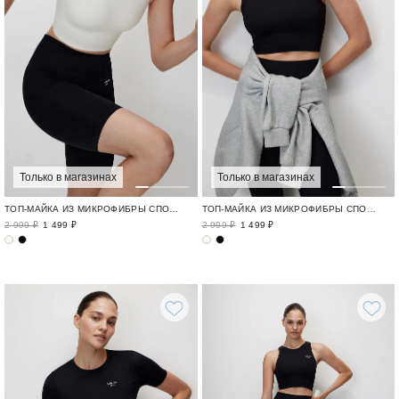
Только в магазинах
Только в магазинах
ТОП-МАЙКА ИЗ МИКРОФИБРЫ СПОРТИВНАЯ БАЗА / SPORT BASE
ТОП-МАЙКА ИЗ МИКРОФИБРЫ СПОРТИВНАЯ БАЗА / SPORT BASE
2 999 ₽
1 499 ₽
2 999 ₽
1 499 ₽