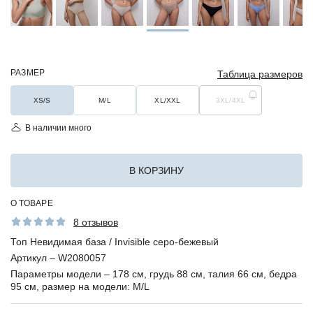
РАЗМЕР
Таблица размеров
XS/S
M/L
XL/XXL
3XL/4XL
В наличии много
В КОРЗИНУ
О ТОВАРЕ
8 отзывов
Топ Невидимая база / Invisible серо-бежевый
Артикул –
W2080057
Параметры модели –
178 см, грудь 88 см, талия 66 см, бедра
95 см, размер на модели: M/L