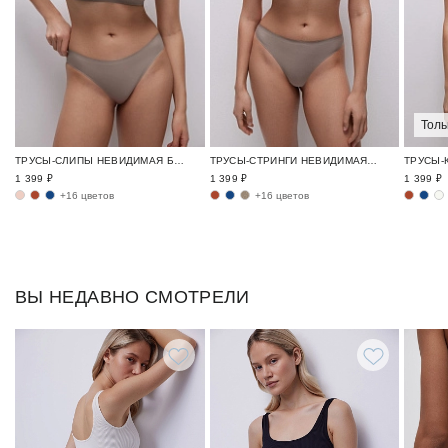
Толь
ТРУСЫ-СЛИПЫ НЕВИДИМАЯ БАЗА / INVISIBLE
ТРУСЫ-СТРИНГИ НЕВИДИМАЯ БАЗА / INVISIBLE
1 399 ₽
1 399 ₽
1 399 ₽
+16 цветов
+16 цветов
ВЫ НЕДАВНО СМОТРЕЛИ