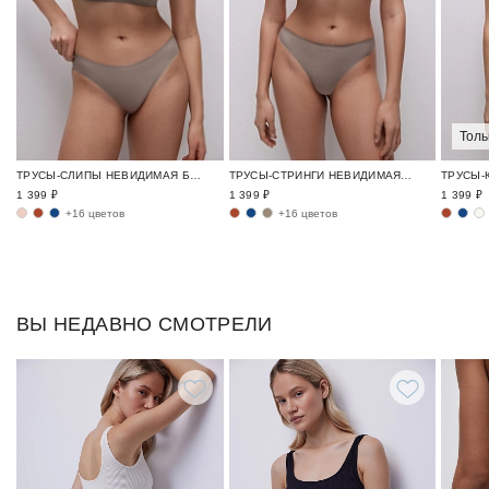
Толь
ТРУСЫ-СЛИПЫ НЕВИДИМАЯ БАЗА / INVISIBLE
ТРУСЫ-СТРИНГИ НЕВИДИМАЯ БАЗА / INVISIBLE
1 399 ₽
1 399 ₽
1 399 ₽
+16 цветов
+16 цветов
ВЫ НЕДАВНО СМОТРЕЛИ