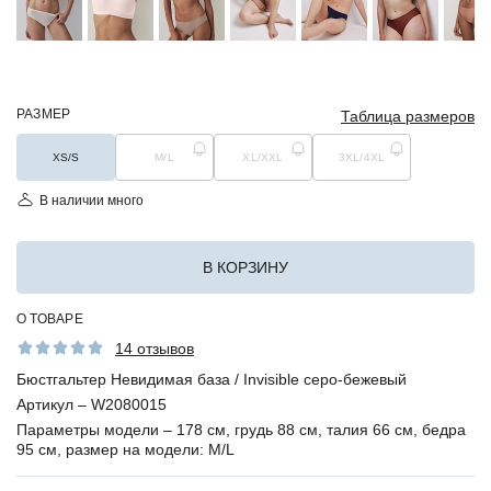
РАЗМЕР
Таблица размеров
XS/S
M/L
XL/XXL
3XL/4XL
В наличии много
В КОРЗИНУ
О ТОВАРЕ
14 отзывов
Бюстгальтер Невидимая база / Invisible серо-бежевый
Артикул –
W2080015
Параметры модели –
178 см, грудь 88 см, талия 66 см, бедра
95 см, размер на модели: M/L