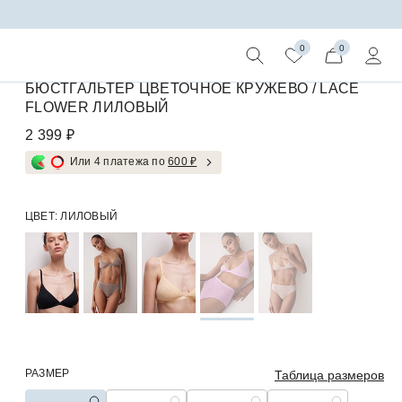
ьтер на тонких бретелях (лиловый)
0
0
Доступно только в магазинах
БЮСТГАЛЬТЕР ЦВЕТОЧНОЕ КРУЖЕВО / LACE
FLOWER ЛИЛОВЫЙ
2 399 ₽
Или 4 платежа по
600 ₽
ЦВЕТ:
ЛИЛОВЫЙ
РАЗМЕР
Таблица размеров