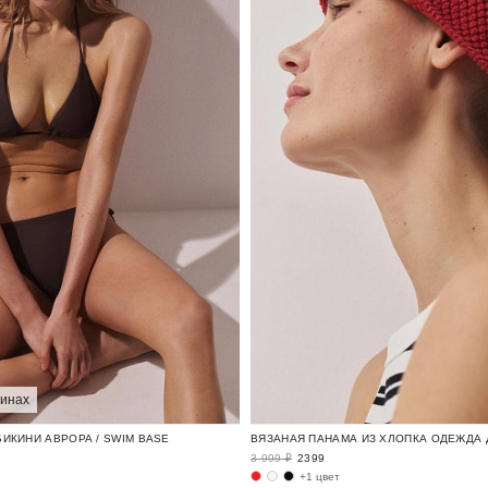
зинах
ИКИНИ АВРОРА / SWIM BASE
3 999 ₽
2399
+1 цвет