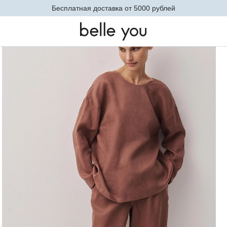
Невидимое базовое белье. Теперь в новых оттенках
ки
Блуза (терракотовый)