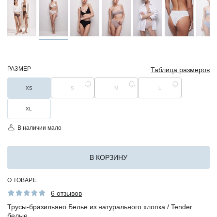
РАЗМЕР
Таблица размеров
XS
S
M
L
XL
В наличии мало
В КОРЗИНУ
О ТОВАРЕ
6 отзывов
Трусы-бразильяно Белье из натурального хлопка / Tender
белые