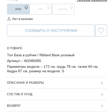
XS/S
M/L
XL/XXL
Нет в наличии
СООБЩИТЬ О ПОСТУПЛЕНИИ
О ТОВАРЕ
Топ База в рубчик / Ribbed Base розовый
Артикул –
W2080085
Параметры модели –
172 см, грудь 78 см, талия 60 см,
бедра 87 см, размер на модели: S
ОПИСАНИЕ И РАЗМЕРЫ
СОСТАВ И УХОД
ВОЗВРАТ