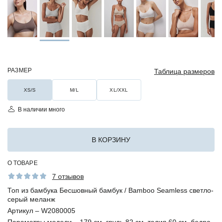
РАЗМЕР
Таблица размеров
XS/S
M/L
XL/XXL
В наличии много
В КОРЗИНУ
О ТОВАРЕ
7 отзывов
Топ из бамбука Бесшовный бамбук / Bamboo Seamless светло-
серый меланж
Артикул –
W2080005