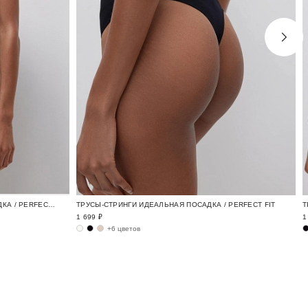
ТРУСЫ-БРАЗИЛЬЯНО ИДЕАЛЬНАЯ ПОСАДКА / PERFECT FIT
ТРУСЫ-СТРИНГИ ИДЕАЛЬНАЯ ПОСАДКА / PERFECT FIT
Т
1 699 ₽
1
+6 цветов