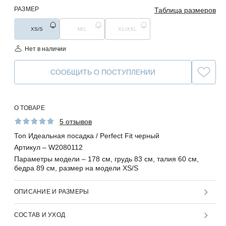
РАЗМЕР
Таблица размеров
XS/S
M/L
XL/XXL
Нет в наличии
СООБЩИТЬ О ПОСТУПЛЕНИИ
О ТОВАРЕ
5 отзывов
Топ Идеальная посадка / Perfect Fit черный
Артикул –
W2080112
Параметры модели –
178 см, грудь 83 см, талия 60 см,
бедра 89 см, размер на модели XS/S
ОПИСАНИЕ И РАЗМЕРЫ
СОСТАВ И УХОД