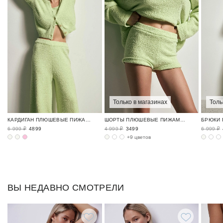
Только в магазинах
Толь
КАРДИГАН ПЛЮШЕВЫЕ ПИЖАМЫ / FLUFFY
ШОРТЫ ПЛЮШЕВЫЕ ПИЖАМЫ / FLUFFY
6 999 ₽
4899
4 999 ₽
3499
6 999 ₽
+9 цветов
ВЫ НЕДАВНО СМОТРЕЛИ