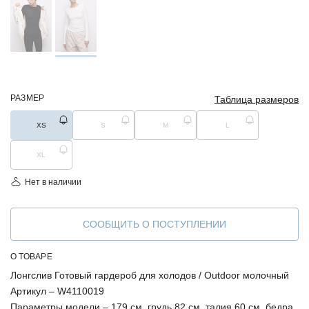
РАЗМЕР
Таблица размеров
XS
S
M
L
XL
Нет в наличии
СООБЩИТЬ О ПОСТУПЛЕНИИ
О ТОВАРЕ
Лонгслив Готовый гардероб для холодов / Outdoor молочный
Артикул –
W4110019
Параметры модели –
179 см, грудь 82 см, талия 60 см, бедра