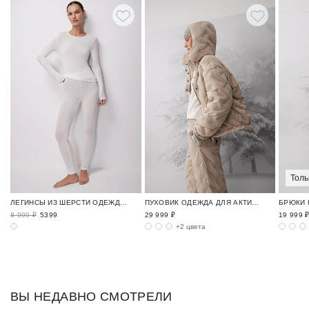
Толь
ЛЕГИНСЫ ИЗ ШЕРСТИ ОДЕЖДА ДЛЯ АКТИВНОГО ОТДЫХА / APRES SKI
ПУХОВИК ОДЕЖДА ДЛЯ АКТИВНОГО ОТДЫХА / APRES SKI
8 999 ₽
5399
29 999 ₽
19 999 
+2 цвета
ВЫ НЕДАВНО СМОТРЕЛИ