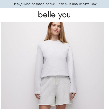
Невидимое базовое белье. Теперь в новых оттенках
 для города
Шорты (светло-серый меланж)