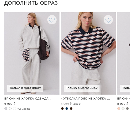
ДОПОЛНИТЬ ОБРАЗ
Только в магазинах
Только в магазинах
Толь
БРЮКИ ИЗ ХЛОПКА ОДЕЖДА ДЛЯ ГОРОДА И ПУТЕШЕСТВИЙ / TRAVELLING
ФУТБОЛКА-ПОЛО ИЗ ХЛОПКА ОДЕЖДА ДЛЯ ГОРОДА И ПУТЕШЕСТВИЙ / TRAVELLING
6 999 ₽
4 999 ₽
2499
8 999 ₽
+2 цвета