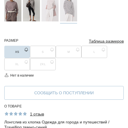
РАЗМЕР
Таблица размеров
XS
S
M
L
XL
2XL
Нет в наличии
СООБЩИТЬ О ПОСТУПЛЕНИИ
О ТОВАРЕ
1 отзыв
Лонгслив из хлопка Одежда для города и путешествий /
Travelling темно-синий