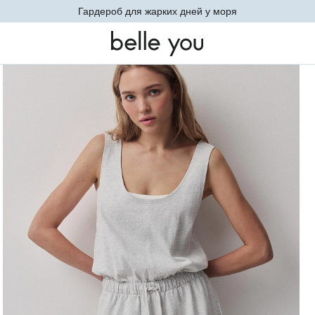
Гардероб для жарких дней у моря
незоны
Комбинезон (светло-серый меланж)