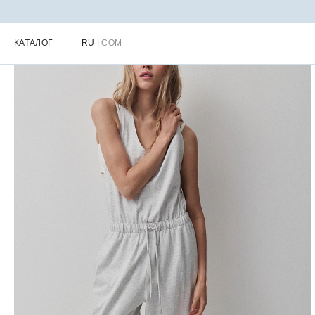
Главная
Каталог
Женская одежда для города
Женские комби
КАТАЛОГ
RU
|
COM