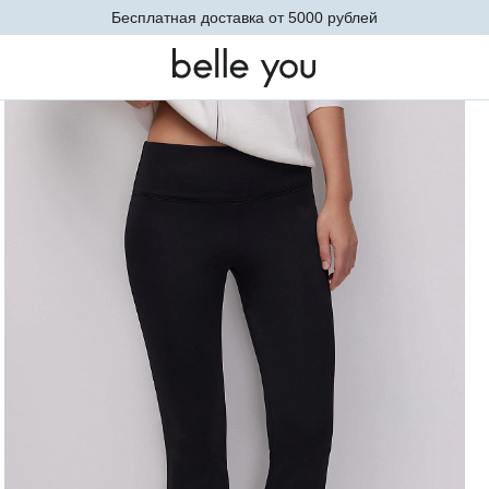
Невидимое базовое белье. Теперь в новых оттенках
Брюки (черный)