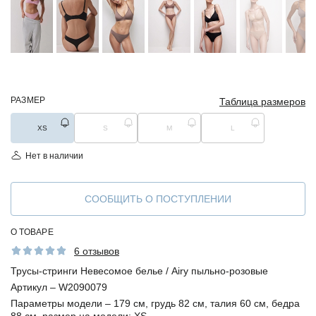
РАЗМЕР
Таблица размеров
XS
S
M
L
Нет в наличии
СООБЩИТЬ О ПОСТУПЛЕНИИ
О ТОВАРЕ
6 отзывов
Трусы-стринги Невесомое белье / Airy пыльно-розовые
Артикул –
W2090079
Параметры модели –
179 см, грудь 82 см, талия 60 см, бедра