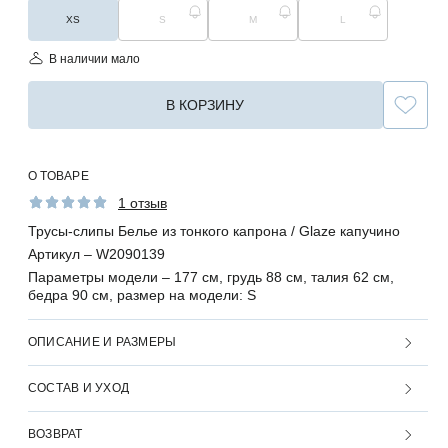
XS
S
M
L
В наличии мало
В КОРЗИНУ
О ТОВАРЕ
1 отзыв
Трусы-слипы Белье из тонкого капрона / Glaze капучино
Артикул –
W2090139
Параметры модели –
177 см, грудь 88 см, талия 62 см,
бедра 90 см, размер на модели: S
ОПИСАНИЕ И РАЗМЕРЫ
СОСТАВ И УХОД
ВОЗВРАТ