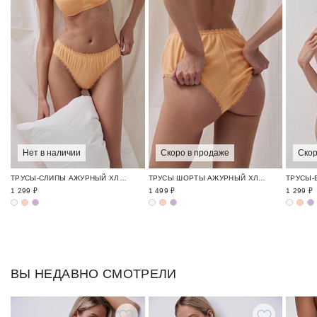
Нет в наличии
Скоро в продаже
Скор
ТРУСЫ-СЛИПЫ АЖУРНЫЙ ХЛОПОК / POINTELLE
ТРУСЫ ШОРТЫ АЖУРНЫЙ ХЛОПОК / POINTELLE
1 299 ₽
1 499 ₽
1 299 ₽
ВЫ НЕДАВНО СМОТРЕЛИ