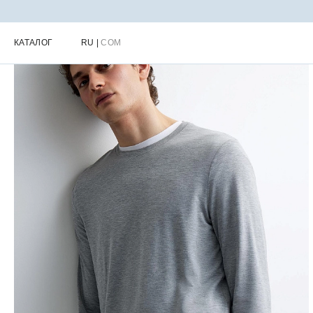
Главная
Каталог
Мужчинам
Лонгслив мужской (темно-серый 
КАТАЛОГ
RU
|
COM