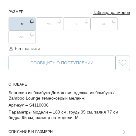
РАЗМЕР
Таблица размеров
M
M/L
L
XL
2XL
Нет в наличии
СООБЩИТЬ О ПОСТУПЛЕНИИ
О ТОВАРЕ
Лонгслив из бамбука Домашняя одежда из бамбука /
Bamboo Lounge темно-серый меланж
Артикул –
S4110006
Параметры модели –
189 см, грудь 95 см, талия 77 см,
бедра 95 см, размер на модели: M
ОПИСАНИЕ И РАЗМЕРЫ