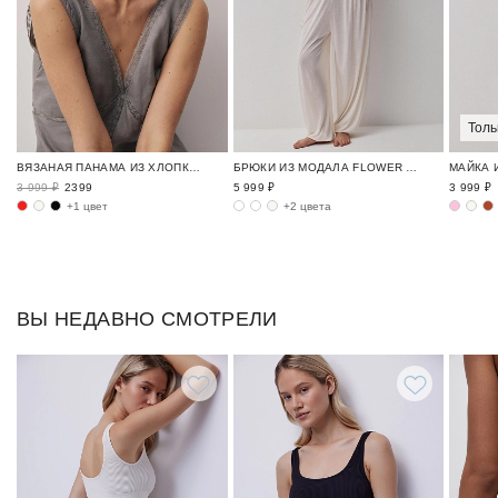
Толь
ВЯЗАНАЯ ПАНАМА ИЗ ХЛОПКА ОДЕЖДА ДЛЯ ОТДЫХА / CRUISE
БРЮКИ ИЗ МОДАЛА FLOWER MELODY / ОДЕЖДА ИЗ МОДАЛА И КРУЖЕВА
3 999 ₽
2399
5 999 ₽
3 999 ₽
+1 цвет
+2 цвета
ВЫ НЕДАВНО СМОТРЕЛИ