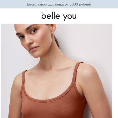
Невидимое базовое белье. Теперь в новых оттенках
енская (терракотовый)