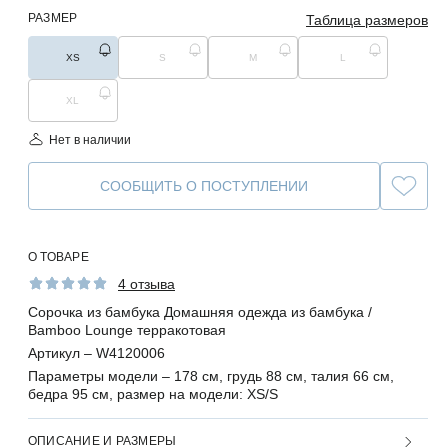
РАЗМЕР
Таблица размеров
XS
S
M
L
XL
Нет в наличии
СООБЩИТЬ О ПОСТУПЛЕНИИ
О ТОВАРЕ
4 отзыва
Сорочка из бамбука Домашняя одежда из бамбука /
Bamboo Lounge терракотовая
Артикул –
W4120006
Параметры модели –
178 см, грудь 88 см, талия 66 см,
бедра 95 см, размер на модели: XS/S
ОПИСАНИЕ И РАЗМЕРЫ