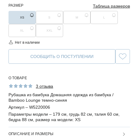
РАЗМЕР
Таблица размеров
XS
S
M
L
XL
XXL
Нет в наличии
СООБЩИТЬ О ПОСТУПЛЕНИИ
О ТОВАРЕ
3 отзыва
Рубашка из бамбука Домашняя одежда из бамбука /
Bamboo Lounge темно-синяя
Артикул –
W5220006
Параметры модели –
179 см, грудь 82 см, талия 60 см,
бедра 88 см, размер на модели: XS
ОПИСАНИЕ И РАЗМЕРЫ