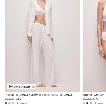
Только в магазинах
БРЮКИ ИЗ БАМБУКА ДОМАШНЯЯ ОДЕЖДА ИЗ БАМБУКА / BAMBOO LOUNGE
ТОП ИЗ БАМБУКА 
6 999 ₽
4899
2 399 ₽
1439
+9 цветов
+4 цвета