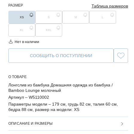
РАЗМЕР
Таблица размеров
XS
S
M
L
XL
XXL
Нет в наличии
СООБЩИТЬ О ПОСТУПЛЕНИИ
О ТОВАРЕ
Лонгслив из бамбука Домашняя одежда из бамбука /
Bamboo Lounge молочный
Артикул –
W5110002
Параметры модели –
179 см, грудь 82 см, талия 60 см,
бедра 88 см, размер на модели: XS
ОПИСАНИЕ И РАЗМЕРЫ