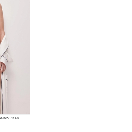
ТРУСЫ-СТРИНГИ ИЗ БАМБУКА ТОНКИЙ БАМБУК / BAMBOO NUDE