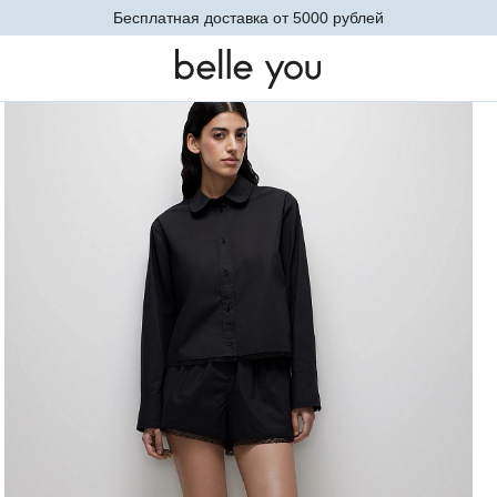
Невидимое базовое белье. Теперь в новых оттенках
цы (черный)