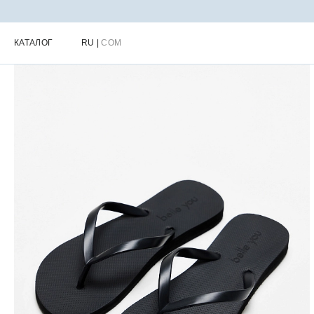
Главная
Каталог
Обувь & Аксессуары
Женская обувь
Слан
КАТАЛОГ
RU
|
COM